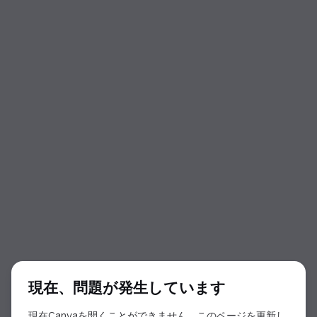
ダイアログの開始
現在、問題が発生しています
現在Canvaを開くことができません。このページを更新し